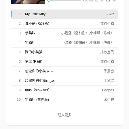
-
00:00
/
01:54
1
My Little Kitty
7wiz
2
谁不是 (R&B版)
你的小猫
3
学猫叫
小潘潘（潘柚彤）,小峰峰（陈峰）
4
学猫叫
小潘潘（潘柚彤）,小峰峰（陈峰）
5
我的小猫猫
儿歌宝贝
6
依靠 (R&B)
你的小猫
7
想做你的小猫 ⦮.̫.⦯
千黛雪
8
想做你的小猫⦮. ̫ .⦯
千黛雪
9
nuts（slow ver）
Peepes
10
学猫叫 (童声版)
宋小睿
载入更多