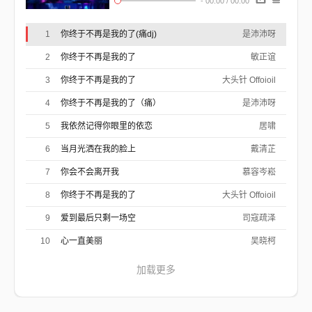
-
00:00
/
00:00
可是我还是会想你啊
看到想你背影的人
我的心还会乱一下
1
你终于不再是我的了(痛dj)
是沛沛呀
我反复练习把你忘了
却总在夜里输给了牵挂
2
你终于不再是我的了
敏正谊
明明你已经走远了
我却还困在那句话
3
你终于不再是我的了
大头针 Offoioil
你终于不再是我的啊
从今后都与我无关了啊
4
你终于不再是我的了（痛）
只是下雨的时候啊
是沛沛呀
我还会想起那年盛夏
你终于不再属于我了啊
5
我依然记得你眼里的依恋
居啸
可回忆还是不肯放过我啊
明知故事该翻篇了啊
6
当月光洒在我的脸上
戴清芷
可我还是会在梦里等你啊
我反复练习把你忘了
7
你会不会离开我
慕容岑崧
却总在夜里输给了牵挂
明明你已经走远了
8
你终于不再是我的了
大头针 Offoioil
我却还困在那句话
你终于不再是我的啊
9
爱到最后只剩一场空
司寇疏泽
从今后都与我无关了啊
只是下雨的时候啊
10
心一直美丽
吴晓柯
我还会想起那年盛夏
你终于不再属于我了啊
加载更多
可回忆还是不肯放过我啊
明知故事该翻篇了啊
可我还是会在梦里等你啊