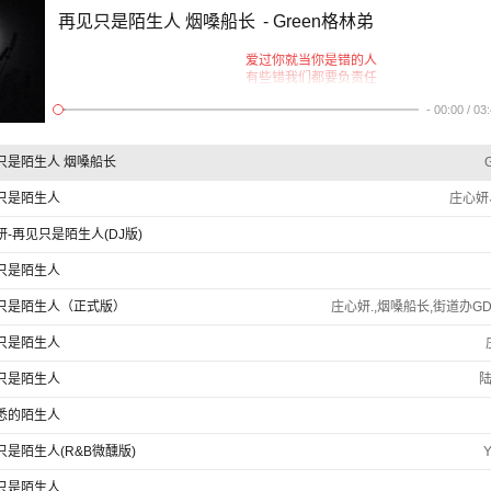
再见只是陌生人 烟嗓船长
- Green格林弟
爱过你就当你是错的人
有些错我们都要负责任
是否我爱了不该爱的人
-
00:00
/
03
其实我想要的并不过分
爱过你至少我坦诚承认
有些错我们不用去争论
只是陌生人 烟嗓船长
也许我错过幸福的时分
这座城多了个伤心的人
只是陌生人
庄心妍、
我们爱的难舍难分爱的奋不顾身
为何再见只是陌生人
妍-再见只是陌生人(DJ版)
夜来得无声我的心好冷
那绝望比分手更伤人
只是陌生人
我们爱的难舍难分爱的奋不顾身
爱到最后同样不可能
你走得无痕我的心好疼
只是陌生人（正式版）
庄心妍.,烟嗓船长,街道办GD
该拿什么与眼泪抗衡
爱过你至少我坦诚承认
只是陌生人
有些错我们不用去争论
也许我错过幸福的时分
只是陌生人
陆
这座城多了个伤心的人
我们爱的难舍难分爱的奋不顾身
悉的陌生人
为何再见只是陌生人
夜来得无声我的心好冷
只是陌生人(R&B微醺版)
那绝望比分手更伤人
我们爱的难舍难分爱的奋不顾身
只是陌生人