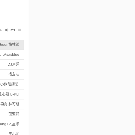
:46
Green格林弟
,Asasblue
DJ刘超
杨友友
C/欧阳耀莹.
庄心妍,B-KLl
锦舟,林可期
萧亚轩
Yang.Lc,星禾
王小帅