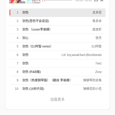
-
00:00
/
00:00
世间多纷扰
生死困顿寂寥
能飞到多高
1
剑伤
吴承恩
多远才是破晓
幻境中煎熬
2
剑伤(悲伤不会说话)
鱼多余
涅槃重生也好
浮灯灿烂一朝
3
剑伤 （cover李易峰）
皮皮虾
我在等你拥抱
让我与剑同醉
4
剑心
还有几杯
张杰
痛的余味
悲伤不会说话
5
剑伤（DJ阿智 remix）
DJ阿智
眼泪蒸发
那又何妨
6
剑伤
Lill Joy,weak3am,Blockbeats
就让大雨冲刷
记忆中的沙
7
剑伤
7wiz
让我了无牵挂
浪迹在天涯
8
剑伤 (R&B版)
Zxxy
任凭时间染白你的发
岁月划伤我脸颊
9
剑伤（热搜钢琴版）（翻自 李易峰）
弹钢琴的余鱼
剑出鞘的神话
血在发芽
10
剑伤 (16秒片段)
弹棉花的小花
开出了花
幻境中煎熬
加载更多
涅槃重生也好
浮灯灿烂一朝
我在等你拥抱
让我与剑同醉