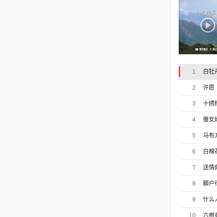
1
白牡
2
许愿
3
十绣
4
傻女
5
马布
6
白棉
7
送情
8
脚户
9
什么
10
六根