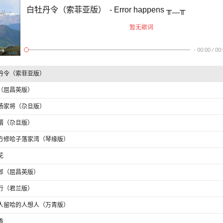
白牡丹令（索菲亚版）
- Error happens ╥﹏╥
暂无歌词
-
00:00
/
00
丹令（索菲亚版）
（屈昌英版）
杨家将（尕旦版）
婿（尕旦版）
方修哈子落家湾（琴缘版）
花
郎（屈昌英版）
行（君兰版）
人留哈的人想人（万青版）
香