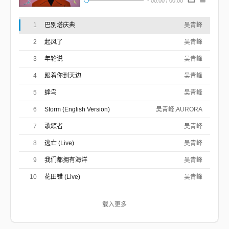
-
00:00
/
00:00
制作人 : 吴青峰/徐千秀
管弦乐编曲 : 金木义则
1
巴别塔庆典
吴青峰
他的身上淡淡飘落着
来自未来失败气味
2
起风了
吴青峰
他的嘴里深深咀嚼着
咖哩口味古老偏见
3
年轮说
吴青峰
他的微笑偷偷计划着
在谁额上涂油的念
4
跟着你到天边
他的眼睛明明反映着
吴青峰
和嘴表里不一的邪
有说 有笑 却无人知晓
5
蜂鸟
吴青峰
哭闹 祈祷 却不可救药
谁说 有效 能够明其妙
6
Storm (English Version)
吴青峰,AURORA
沟通 无效 我 全都听不到
这里是自说自话王国欢迎光临
7
歌颂者
吴青峰
在这里胡言乱语才是正常事情
这里有不伦不类有各行各业
8
逃亡 (Live)
吴青峰
在这里不听人话也不分昼夜
他编写了小说一系列
9
我们都拥有海洋
吴青峰
他说那是来自上天
他吆喝了群众一大堆
10
花田错 (Live)
吴青峰
他们自以为最高贵
他们抓着爱这个字汇
心灵是华丽的干瘪
载入更多
他们却连互相面对面
都已无法稍微理解
有说 有笑 却无人知晓