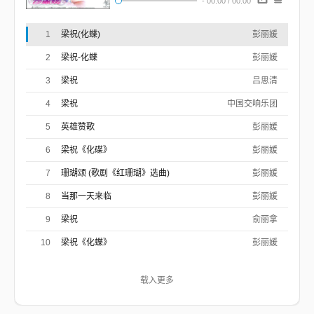
-
00:00
/
00:00
碧草青青花盛开
彩蝶双双久徘徊
千古传颂深深爱
1
梁祝(化蝶)
彭丽媛
山伯永恋祝英台
同窗共读整三载
2
梁祝-化蝶
彭丽媛
促膝并肩两无猜
十八相送情切切
3
梁祝
吕思清
谁知一别在楼台
4
梁祝
楼台一别恨如海
中国交响乐团
泪染双翅身化彩蝶
翩翩花丛来
5
英雄赞歌
彭丽媛
历尽磨难真情在
天长地久不分开
6
梁祝《化碟》
彭丽媛
（历尽磨难真情在 天长地久不分开）
啊--不分开
7
珊瑚颂 (歌剧《红珊瑚》选曲)
彭丽媛
8
当那一天来临
彭丽媛
9
梁祝
俞丽拿
10
梁祝《化蝶》
彭丽媛
载入更多