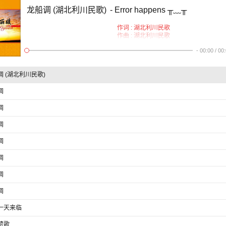
龙船调 (湖北利川民歌)
- Error happens ╥﹏╥
作词 : 湖北利川民歌
作曲 : 湖北利川民歌
正月里是新年哪咿呦喂
-
00:00
/
00
妹娃去拜年哪儿喂
金哪银儿索银哪银儿索
阳鹊叫啊捎着莺鸽啊
调 (湖北利川民歌)
捎着莺鸽
哎妹娃要过河
调
是哪个来推我吗
调
捎公你把舵搬哪
阿妹你轻上船
调
啊喂噎唑啊喂噎唑
将阿妹推过河呦儿喂
调
正月里是新年哪咿呦喂
妹娃去探亲哪儿喂
调
金哪银儿索银哪银儿索
阳鹊叫啊捎着莺鸽啊
调
捎着莺鸽
哎妹娃要过河
调
是哪个来推我吗
一天来临
捎公你把舵搬哪
阿妹你请上船
赞歌