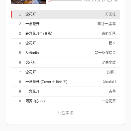
-
00:00
/
01:33
1
念花开
万国栋
2
一念花开
李谷一,霍尊
3
转念花开(节奏版)
青蛙乐队
4
念花开
扬丶
5
Señorita
是一条深情鱼
6
念花开
池寒水暖
7
念花开
独醉L
8
一念花开 (Cover 生命树下)
XinxinLi
9
一念花开
青墨
10
阿苏山东 (9)
一念花开
加载更多