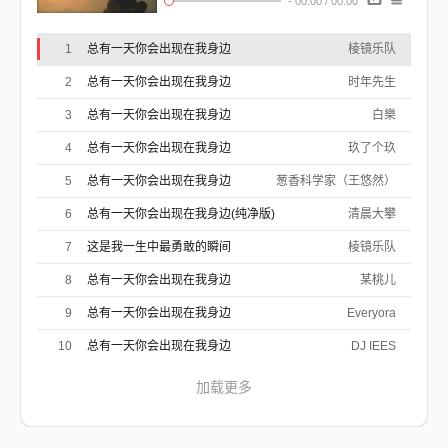
-
00:00
/
00:00
从前我的另一边
通往凌晨的街
1
总有一天你会出现在我身边
棱镜乐队
空无一人的世界
行影匆匆这些年
2
总有一天你会出现在我身边
时年先生
期望从未破灭
默不作响的时间
3
总有一天你会出现在我身边
白樂
最好的人注定会到身边
孤注一掷的执念
4
总有一天你会出现在我身边
我终将看到你身影逆光 出现
玖了个玖
等这一切 都被你了解 十指错落相牵
跨越时间 再没有分别 携手走过明天
5
总有一天你会出现在我身边
葱香科学家（王悠然）
雨后路人化鱼鲔
欢愉游跃摇曳
6
总有一天你会出现在我身边(纯净版)
清晨大攀
灿烂一抱的世界
光芒捧起你的脸
7
这是我一生中最勇敢的瞬间
棱镜乐队
我飞在云层间
狂奔向你不停歇
8
总有一天你会出现在我身边
某桃儿
你说最好的人会到身边
此刻我也这样想
9
总有一天你会出现在我身边
Everyora
你终将看到我最美模样 出现
等这一切 都被你了解 十指错落相牵
10
总有一天你会出现在我身边
DJ IEES
跨越时间 再没有分别 携手走过明天
总会有些 幸运会出现 我等待这一天
加载更多
总有艰险 哪怕是谎言 我等待你出现
等这一切 都被你了解 十指错落相牵
跨越时间 再没有分别 携手走过明天
等这一切 都被你了解 十指错落相牵