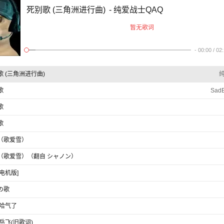
死别歌 (三角洲进行曲)
- 纯爱战士QAQ
暂无歌词
-
00:00
/
02
歌 (三角洲进行曲)
歌
Sa
歌
歌
（歌爱雪）
（歌爱雪）（翻自 シャノン）
电机版]
の歌
 哈气了
岳飞(旧歌词)