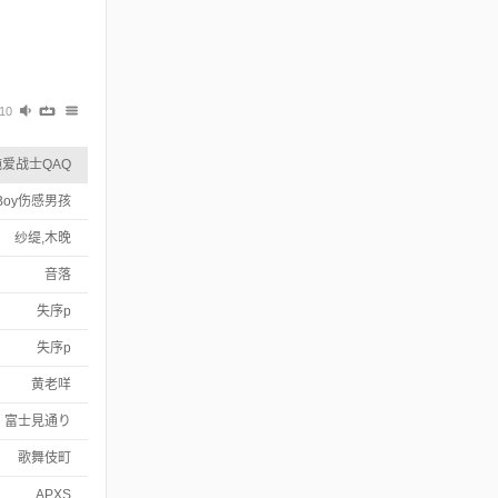
:10
纯爱战士QAQ
dBoy伤感男孩
纱缇,木晚
音落
失序p
失序p
黄老咩
富士見通り
歌舞伎町
APXS