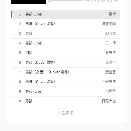
-
00:00
/
00:00
曾经意外 他和她 相爱
在不会 犹豫的时代
1
男孩 (Live)
梁博
以为明白
所以爱得痛快
2
男孩（Cover 梁博）
隔壁老樊
一双手 紧紧放不开
心中的 执着与未来
3
男孩
DJ阿杰
忘不了 你的爱
但结局难更改
4
男孩 (Live)
我没能把你留下来
王一博
更不像他 能给你一个
期待的 未来
5
泪痣
爱男孩
幼稚的男孩
wu~wu~wu~
6
男孩（Cover 梁博）
尧顺宇
你的关怀 一直随身携带
7
男孩（女版）（Cover 梁博）
董全艺
无人的地方再打开
想问你现在
8
男孩（Cover 梁博）
三无男孩
是否忧伤不再
像躺在阳光下的海
9
男孩 (Live)
范丞丞
像用心涂抹的色彩
让你微笑起来 勇敢起来
10
男孩
日落大道
忘不了 你的爱
但结局难更改
加载更多
我没能把你留下来
更不像他 能给你一个
期待的 未来
幼稚的男孩