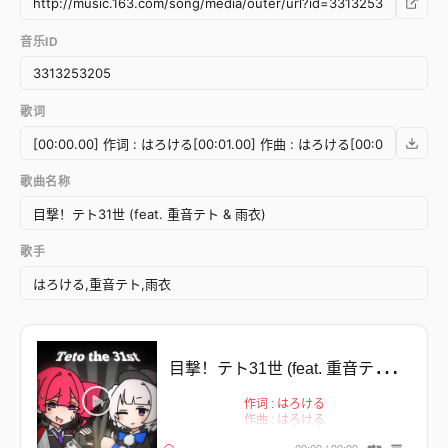
音乐ID
歌词
歌曲名称
歌手
目
撃！テト31世 (feat. 重音テト & 雨衣)
作词 : はろける
作曲 : はろける
编曲 : はろける