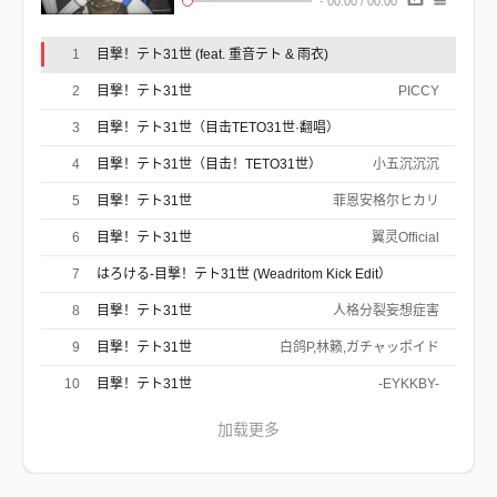
-
00:00
/
00:00
制作人 : はろける
1
目撃！テト31世 (feat. 重音テト & 雨衣)
はろける,重音テト,雨衣
2
目撃！テト31世
PICCY
3
目撃！テト31世（目击TETO31世·翻唱）
2AKuRo,叉烧饭Xsiu
4
目撃！テト31世（目击！TETO31世）
小五沉沉沉
5
目撃！テト31世
菲恩安格尔ヒカリ
6
目撃！テト31世
翼灵Official
7
はろける-目撃！テト31世 (Weadritom Kick Edit）
Weadritom
8
目撃！テト31世
人格分裂妄想症害
9
目撃！テト31世
白鸽P,林籁,ガチャッポイド
10
目撃！テト31世
-EYKKBY-
加载更多