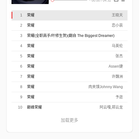
-
00:00
/
04:32
勾勒出梦境中的岛屿
在清晨漫上岸的海浪
是世界尽头的回响
1
荣耀
王晓天
你看那云上草长莺飞
绽放着明天红色的花蕊
2
荣耀
恋小哀
成长于苍茫茫的异乡
回首依然望见故乡月亮
3
荣耀(全职高手/叶修生贺)(翻自 The Biggest Dreamer)
黑夜给了我黑色眼睛
我却用它去寻找光明
尘韵清魂原创音乐团队
4
荣耀
汗水凝结成时光胶囊
马英伦
独自在这命运里拓荒
单枪匹马与世界对弈
5
荣耀
张杰
历经磨难亦不忘初心
做自己荣耀的骑士
6
荣耀
Assen捷
勇敢追逐梦想的红日
7
荣耀
许魏洲
你听远处的声声汽笛
勾勒出梦境中的岛屿
8
荣耀
肉夹馍Johnny Wang
在清晨漫上岸的海浪
是世界尽头的回响
9
荣耀
予迩
你看那云上草长莺飞
绽放着明天红色的花蕊
10
巅峰荣耀
阿云嘎,郑云龙
成长于苍茫茫的异乡
回首依然望见故乡月亮
加载更多
黑夜给了我黑色眼睛
我却用它去寻找光明
汗水凝结成时光胶囊
独自在这命运里拓荒