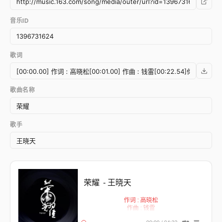
音乐ID
歌词
歌曲名称
歌手
荣耀
- 王晓天
作词 : 高晓松
作曲 : 钱雷
你听远处的声声汽笛