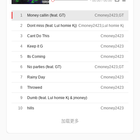
-
00:00
/
00:00
1
Money callin (feat. GT)
Cmoney2423,GT
2
Dont miss (feat. Lul homie Kj)
Cmoney2423,Lul homie Kj
3
Cant Do This
Cmoney2423
4
Keep it G
Cmoney2423
5
Its Coming
Cmoney2423
6
No parties (feat. GT)
Cmoney2423,GT
7
Rainy Day
Cmoney2423
8
Throwed
Cmoney2423
9
Dumb (feat. Lul homie Kj & jmoney)
Cmoney2423,Lul homie Kj,jmoney
10
hills
Cmoney2423
加载更多