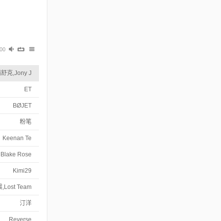
:00
舒克,Jony J
ET
BØJET
粉笔
Keenan Te
Blake Rose
Kimi29
,Lost Team
汀洋
Reverse