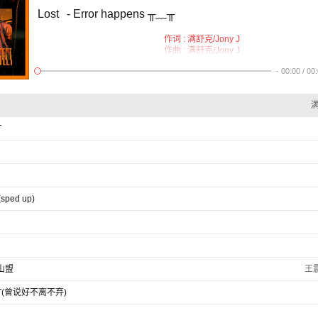
Lost
- Error happens ╥﹏╥
作词 : 满舒克/Jony J
作曲 : 满舒克/Jony J
编曲 : Taylor
-
00:00
/
00
混音 : Mai
Hook
YJ：
满
I lose myself tonight
I lose myself tonight
T
I lose myself tonight
Don't leave me alone
I lose myself tonight
I lose myself tonight
I lose myself tonight
Don't leave me alone
(sped up)
Verse.1
YJ：
白天还是没搞懂黑夜
想把整个城市停电
你出现创造了经典
轻松到达美的临界点
山盟
王震
点缀？
你从不需点缀
T(曾说好不离不弃)
你需要我我就追随
可现在我非常后悔