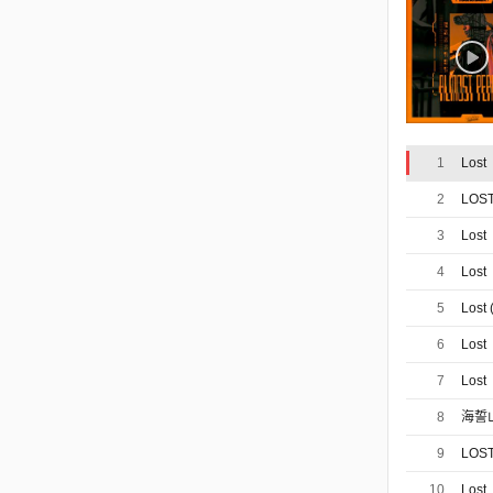
1
Lost
2
LOS
3
Lost
4
Lost
5
Lost 
6
Lost
7
Lost
8
海誓
9
LOS
10
Lost