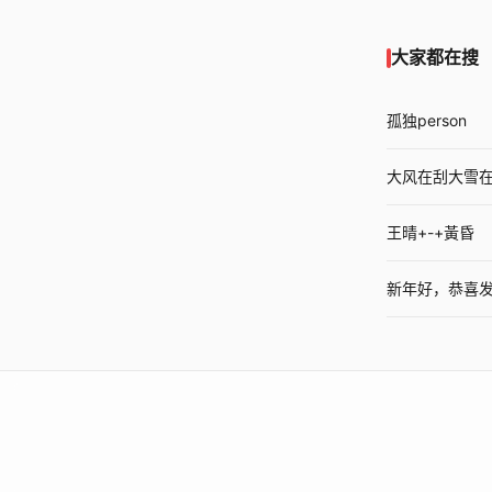
大家都在搜
孤独person
大风在刮大雪
王晴+-+黃昏
新年好，恭喜