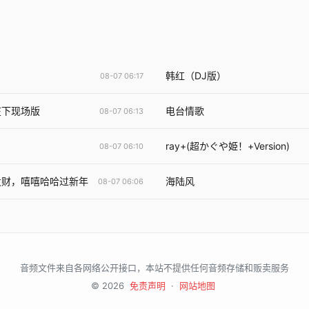
韩红（DJ版）
08-07 06:17
在下现场版
电台情歌
08-07 06:13
ray+(超かぐや姫！+Version)
08-07 06:10
发财，嘻嘻哈哈过新年
海陆风
08-07 06:06
音频文件来自各网络公开接口，本站不提供任何音频存储和贩卖服务
© 2026
免责声明
·
网站地图