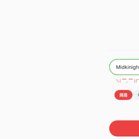
ㄟ( ▔, ▔
网易