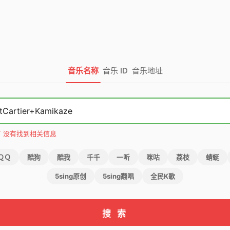
音乐名称
音乐 ID
音乐地址
 )ㄏ 没有找到相关信息
ＱＱ
酷狗
酷我
千千
一听
咪咕
荔枝
蜻蜓
5sing原创
5sing翻唱
全民K歌
搜 索