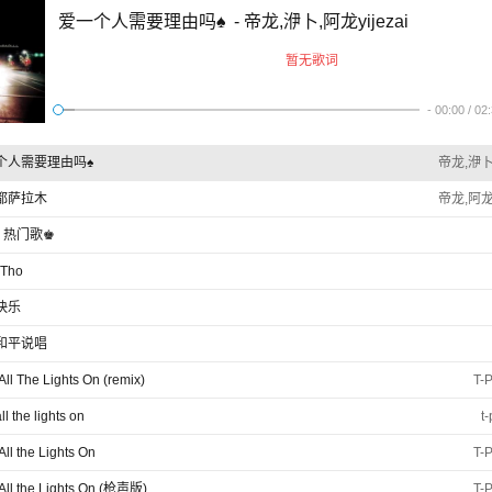
爱一个人需要理由吗♠
- 帝龙,洢卜,阿龙yijezai
暂无歌词
-
00:00
/
02
个人需要理由吗♠
帝龙,洢卜,
都萨拉木
帝龙,阿龙y
li 热门歌♚
Tho
快乐
和平说唱
All The Lights On (remix)
T-
ll the lights on
t
All the Lights On
T-
 All the Lights On (枪声版)
T-