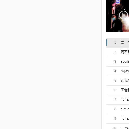
1
爱一
2
阿不
3
♠Lei
4
Ngay
5
让我
6
王者
7
Turn 
8
turn a
9
Turn 
10
Turn