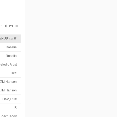
:01
HtFR),大喜
Roselia
Roselia
elodic Artist
Dee
,ATM Hanson
,ATM Hanson
LiSA,Felix
R
Coach Kody