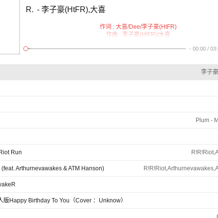
R.
- 李子豪(HtFR),大喜
作词 : 大喜/Dee/李子豪(HtFR)
作曲 : 李子豪(HtFR)/大喜
编曲 : 李子豪(HtFR)
-
00:00
/
03
和声编写: 李子豪(HtFR)
和声: 李子豪(HtFR)
吉他: 李子豪(HtFR)
李子豪(
录音: 李子豪(HtFR) 张懿铭
编曲: 李子豪(HtFR) 张懿铭
混音: 李子豪(HtFR) 张懿铭
母带: 李子豪(HtFR) 张懿铭
专辑封面: 李子豪(HtFR)
制作人: 李子豪(HtFR)
李子豪(HtFR) :
Plum - M
窗外是下雨天
你讨厌下雨天
你害怕大雨
我却无法在你身边
Riot Run
R!R!Riot
滴答下落的雨
已看不到的你
 (feat. Arthurnevawakes & ATM Hanson)
R!R!Riot,Arthurnevawakes
说过的誓言
似乎都已败给了时间
wakeR
想要忘记
却无能为力
Happy Birthday To You（Cover ：Unknow）
倾尽所有
却不能为你