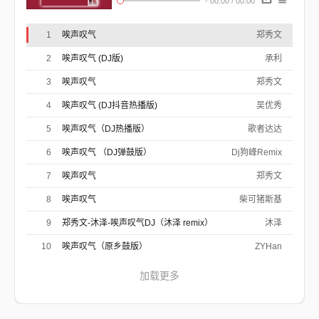
-
00:00
/
00:00
床是我床
但你的汗
能令我这世界泛巨浪
1
唉声叹气
郑秀文
沉默脸庞
像隔彼岸
2
唉声叹气 (DJ版)
承利
明白你永远拒绝
属于这个地方
3
唉声叹气
郑秀文
怀着厚望
4
唉声叹气 (DJ抖音热播版)
定会失望
吴优秀
其实这个说法我未忘
情若太狂
5
唉声叹气（DJ热播版）
歌者达达
叫你怯慌
然后我要背起这罪状
6
唉声叹气 （DJ弹鼓版）
Dj狗峰Remix
连坐立亦会不安
若然让欲念曝了光
7
唉声叹气
郑秀文
明日追忆都变得肮脏
无谓勉强爱你去韬光
8
唉声叹气
柴可猪斯基
不想唉声叹气
陪你一起
9
郑秀文-沐泽-唉声叹气DJ（沐泽 remix）
沐泽
不想委屈了你
为我医心理
10
唉声叹气（原乡鼓版）
ZYHan
即使唉声叹气
还要当趣味再没更卑微
加载更多
Oh No
不想唉声叹气
唯有心死
不想委屈了我