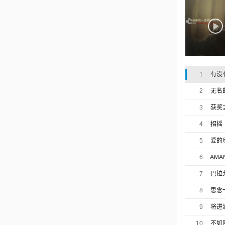
1
有没
2
无名的人
3
获奖
4
招摇
5
爱的
6
AMANI
7
巴拉莱卡
8
思念一
9
将进酒 
10
不如回